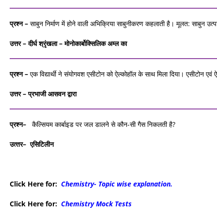
प्रश्न –
साबुन निर्माण में होने वाली अभिक्रिया साबुनीकरण कहलाती है। मूलत: साबुन उ
उत्तर – दीर्घ
श्रृंखला –
मोनोकार्बोक्सिलिक
अम्‍ल का
प्रश्न –
एक विद्यार्थी ने संयोगवश एसीटोन को ऐल्‍कोहॉल के साथ मिला दिया। एसीटोन एव
उत्तर – प्रभाजी
आसवन
द्वारा
प्रश्‍न–
कैल्सियम कार्बाइड पर जल डालने से कौन-सी गैस निकलती है?
उत्‍तर–
एसिटिलीन
Click Here for:
Chemistry- Topic wise explanation.
Click Here for:
Chemistry Mock Tests