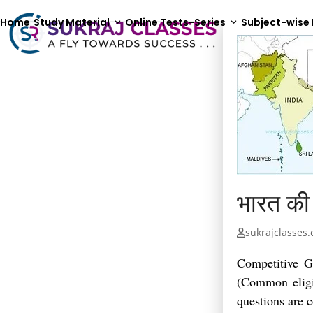
Skip
to
Home
Study Material
Online Tests-Series
Subject-wise
content
भारत की
sukrajclasses
Competitive Ge
(Common eligi
questions are 